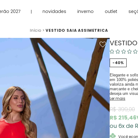
erão 2027
novidades
inverno
outlet
seç
Início
VESTIDO SAIA ASSIMETRICA
VESTIDO
40%
Elegante e sofi
em 100% poliést
valoriza ainda 
marcante e chei
deseja um visua
Ler mais
R$ 399,00
R$ 215,46
6x
R
Você eco