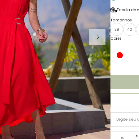
Tabela de 
38
40
F