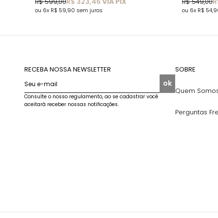
R$ 323,46
VIA PIX
R
R$ 599,00
R$ 549,00
6x
R$ 59,90
sem juros
6x
R$ 54,
RECEBA NOSSA NEWSLETTER
SOBRE
ok
Seu e-mail
Quem Somo
Consulte o nosso regulamento, ao se cadastrar você
aceitará receber nossas notificações.
Perguntas Fr