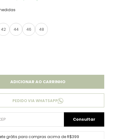
medidas
42
44
46
48
ADICIONAR AO CARRINHO
PEDIDO VIA WHATSAPP
rete grátis para compras acima de R$399