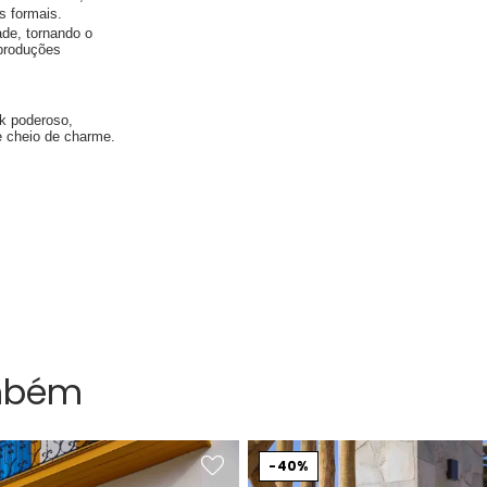
s formais.
ade, tornando o
 produções
ok poderoso,
e cheio de charme.
mbém
40%