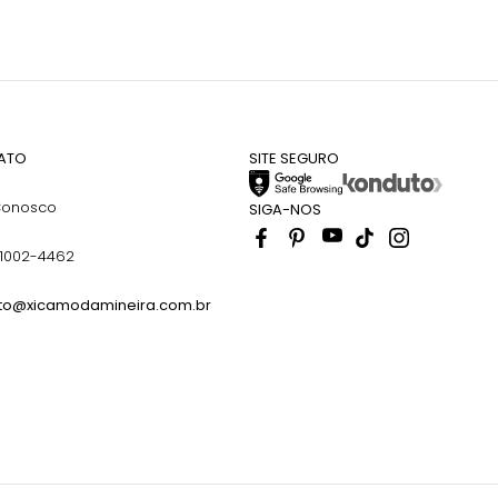
ATO
SITE SEGURO
Conosco
SIGA-NOS
91002-4462
to@xicamodamineira.com.br