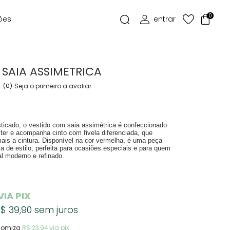
0
ões
 SAIA ASSIMETRICA
(0)
Seja o primeiro a avaliar
sticado, o vestido com saia assimétrica é confeccionado
er e acompanha cinto com fivela diferenciada, que
mais a cintura. Disponível na cor vermelha, é uma peça
a de estilo, perfeita para ocasiões especiais e para quem
l moderno e refinado.
VIA PIX
$ 39,90
sem juros
nomiza
R$ 23,94
via pix