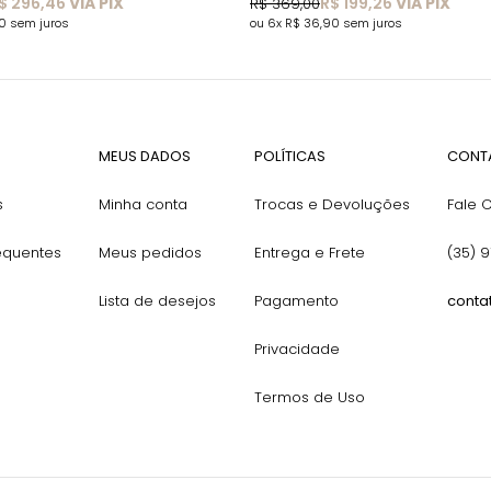
$ 296,46
VIA PIX
R$ 199,26
VIA PIX
R$ 369,00
90
sem juros
6x
R$ 36,90
sem juros
MEUS DADOS
POLÍTICAS
CONT
s
Minha conta
Trocas e Devoluções
Fale 
equentes
Meus pedidos
Entrega e Frete
(35) 
Lista de desejos
Pagamento
conta
Privacidade
Termos de Uso