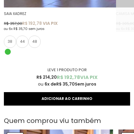
SAIA XADREZ
CAMISA M
R$ 192,78
VIA PIX
R$ 357,00
R$ 305,0
6x
R$ 35,70
sem juros
6x
R$ 3
38
44
48
LEVE 1 PRODUTO
R$ 192,78
VIA PIX
R$ 214,20
6x
R$ 35,70
Sem juros
Quem comprou viu também