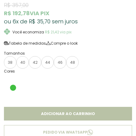
R$ 357,00
R$ 192,78
VIA PIX
6x
R$ 35,70
sem juros
Você economiza
R$ 21,42
via pix
Tabela de medidas
Compre o look
38
40
42
44
46
48
ADICIONAR AO CARRINHO
PEDIDO VIA WHATSAPP