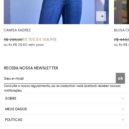
CAMISA XADREZ
BLUSA C
R$ 159,84
VIA PIX
R$ 296,00
R$ 449,
6x
R$ 29,60
sem juros
6x
R$ 
RECEBA NOSSA NEWSLETTER
ok
Seu e-mail
Consulte o nosso regulamento, ao se cadastrar você aceitará receber nossas
notificações.
SOBRE
MEUS DADOS
POLÍTICAS