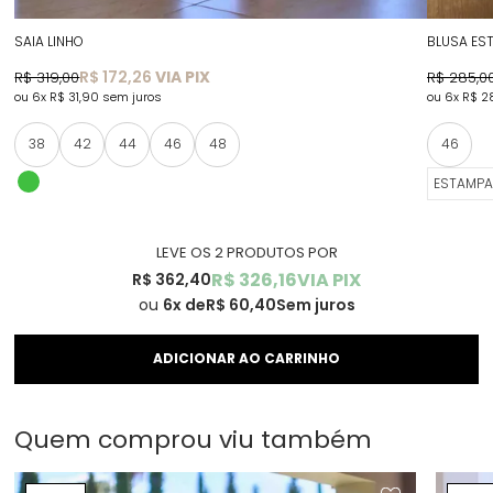
SAIA LINHO
BLUSA ES
R$ 172,26
VIA PIX
R$ 319,00
R$ 285,0
6x
R$ 31,90
sem juros
6x
R$ 2
38
42
44
46
48
46
ESTAMP
LEVE OS 2 PRODUTOS
R$ 326,16
VIA PIX
R$ 362,40
6x
R$ 60,40
Sem juros
Quem comprou viu também