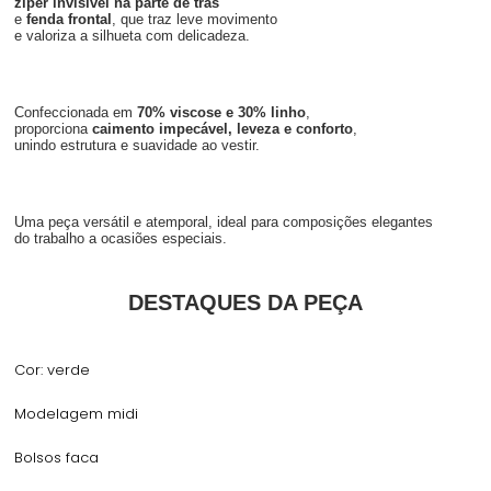
zíper invisível na parte de trás
e
fenda frontal
, que traz leve movimento
e valoriza a silhueta com delicadeza.
Confeccionada em
70% viscose e 30% linho
,
proporciona
caimento impecável, leveza e conforto
,
unindo estrutura e suavidade ao vestir.
Uma peça versátil e atemporal, ideal para composições elegantes
do trabalho a ocasiões especiais.
DESTAQUES DA PEÇA
Cor: verde
Modelagem midi
Bolsos faca