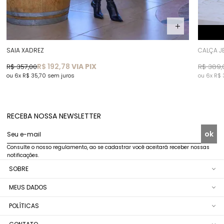
SAIA XADREZ
CALÇA J
R$ 192,78
VIA PIX
R$ 357,00
R$ 389,
6x
R$ 35,70
sem juros
6x
R$
RECEBA NOSSA NEWSLETTER
ok
Seu e-mail
Consulte o nosso regulamento, ao se cadastrar você aceitará receber nossas
notificações.
SOBRE
MEUS DADOS
POLÍTICAS