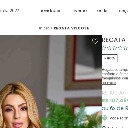
erão 2027
novidades
inverno
outlet
seç
Início
REGATA VISCOSE
REGATA 
40%
Regata estampa
conforto e ótim
fresquinhos com
Ler mais
R$ 199,00
R$ 107,46
6x
R
Você eco