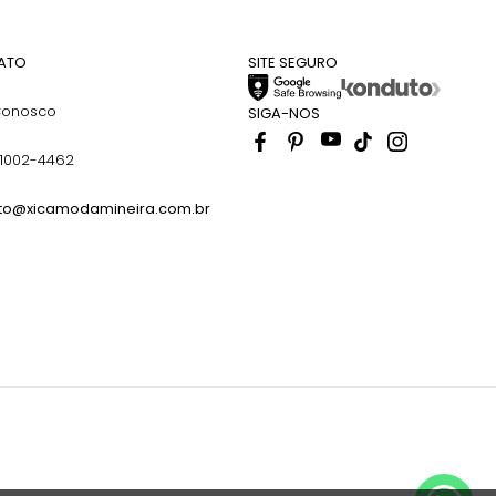
ATO
SITE SEGURO
Conosco
SIGA-NOS
91002-4462
to@xicamodamineira.com.br