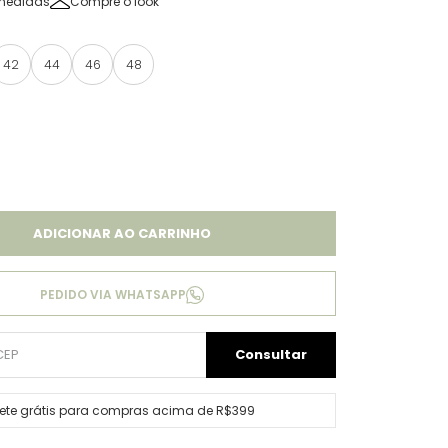
medidas
Compre o look
42
44
46
48
ADICIONAR AO CARRINHO
PEDIDO VIA WHATSAPP
rete grátis para compras acima de R$399