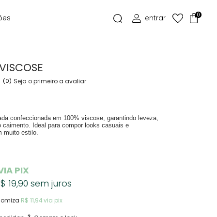
0
ões
VISCOSE
(0)
Seja o primeiro a avaliar
da confeccionada em 100% viscose, garantindo leveza,
o caimento. Ideal para compor looks casuais e
 muito estilo.
VIA PIX
$ 19,90
sem juros
nomiza
R$ 11,94
via pix