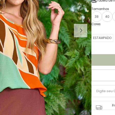
Tabela de 
38
40
ESTAMPADO
F