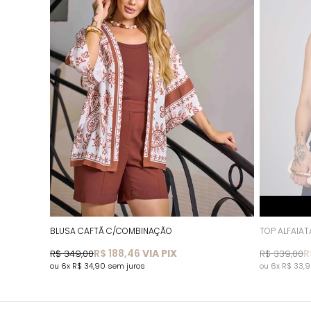
BLUSA CAFTÃ C/COMBINAÇÃO
TOP ALFAIA
R$ 188,46
VIA PIX
R
R$ 349,00
R$ 339,00
6x
R$ 34,90
sem juros
6x
R$ 33,