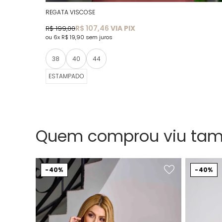
REGATA VISCOSE
R$ 107,46
VIA PIX
R$ 199,00
6x
R$ 19,90
sem juros
38
40
44
ESTAMPADO
Quem comprou viu ta
40%
40%