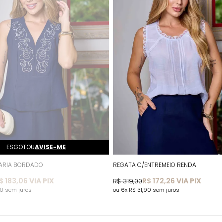
ESGOTOU
AVISE-ME
TARIA BORDADO
REGATA C/ENTREMEIO RENDA
$ 183,06
VIA PIX
R$ 172,26
VIA PIX
R$ 319,00
90
sem juros
6x
R$ 31,90
sem juros