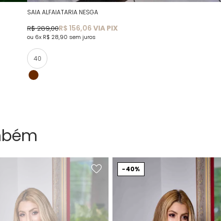
SAIA ALFAIATARIA NESGA
R$ 156,06
VIA PIX
R$ 289,00
6x
R$ 28,90
sem juros
40
mbém
40%