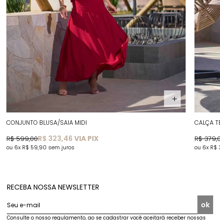
CONJUNTO BLUSA/SAIA MIDI
CALÇA T
R$ 323,46
VIA PIX
R$ 599,00
R$ 379,
6x
R$ 59,90
sem juros
6x
R$ 
RECEBA NOSSA NEWSLETTER
ok
Seu e-mail
Consulte o nosso regulamento, ao se cadastrar você aceitará receber nossas