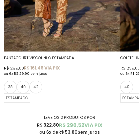
PANTACOURT VISCOLINHO ESTAMPADA
COLETE L
R$ 161,46
VIA PIX
R$ 299,00
R$ 239,0
6x
R$ 29,90
sem juros
6x
R$ 2
38
40
42
40
ESTAMPADO
ESTAMP
LEVE OS 2 PRODUTOS
R$ 290,52
VIA PIX
R$ 322,80
6x
R$ 53,80
Sem juros