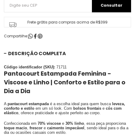
Frete grátis para compras acima de R$399
Compartilhe:
DESCRIÇÃO COMPLETA
Código identificador (SKU):
71711
Pantacourt Estampada Feminina -
Viscose e Linho | Conforto e Estilo para o
Dia a Dia
A
pantacourt estampada
é a escolha ideal para quem busca
leveza,
conforto e estilo
em um só look. Com
bolsos frontais
e
cós com
elástico
, oferece praticidade e ajuste perfeito ao corpo.
Confeccionada em
70% viscose
e
30% linho
, essa peça proporciona
toque macio
,
frescor
e
caimento impecável
, sendo ideal para o dia a
dia ou ocasiões casuais com estilo.