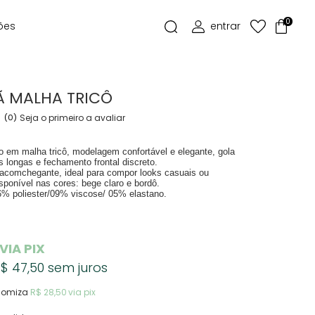
0
ões
Ã MALHA TRICÔ
(0)
Seja o primeiro a avaliar
o em malha tricô, modelagem confortável e elegante, gola
 longas e fechamento frontal discreto.
 acomchegante, ideal para compor looks casuais ou
isponível nas cores: bege claro e bordô.
% poliester/09% viscose/ 05% elastano.
VIA PIX
$ 47,50
sem juros
nomiza
R$ 28,50
via pix