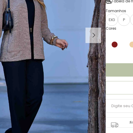
Tabela de 
EXG
P
F