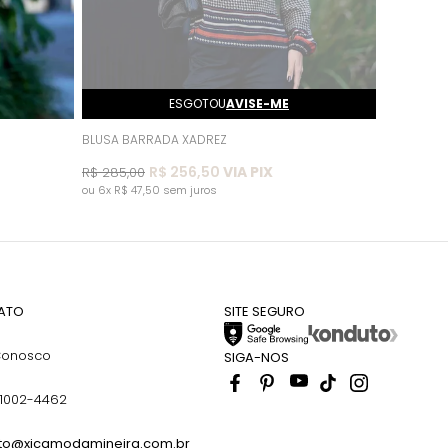
ESGOTOU
AVISE-ME
BLUSA BARRADA XADREZ
R$ 256,50
VIA PIX
R$ 285,00
6x
R$ 47,50
sem juros
ATO
SITE SEGURO
Conosco
SIGA-NOS
91002-4462
to@xicamodamineira.com.br