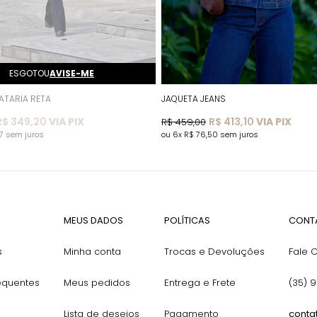
ESGOTOU
AVISE-ME
ATARIA RETA
JAQUETA JEANS
R$ 349,20
VIA PIX
R$ 413,10
VIA PIX
R$ 459,00
67
sem juros
6x
R$ 76,50
sem juros
MEUS DADOS
POLÍTICAS
CONT
s
Minha conta
Trocas e Devoluções
Fale 
equentes
Meus pedidos
Entrega e Frete
(35) 
Lista de desejos
Pagamento
conta