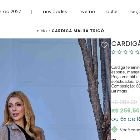
erão 2027
novidades
inverno
outlet
seç
Início
CARDIGÃ MALHA TRICÔ
CARDIG
Cardigã feminin
esporte, mangas
Peça versátil e
sofisticados. D
Composição: 86
Ler mais
R$ 285,00
R$ 256,50
6x
R
Você eco