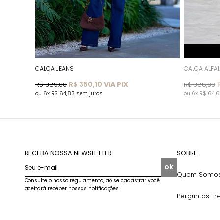
CALÇA JEANS
CALÇA ALFAI
R$ 350,10
VIA PIX
R$ 389,00
R$ 388,00
6x
R$ 64,83
sem juros
6x
R$ 64,
RECEBA NOSSA NEWSLETTER
SOBRE
ok
Seu e-mail
Quem Somo
Consulte o nosso regulamento, ao se cadastrar você
aceitará receber nossas notificações.
Perguntas Fr