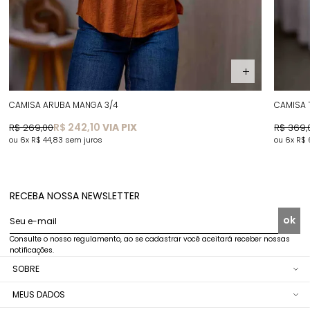
CAMISA ARUBA MANGA 3/4
CAMISA 
R$ 242,10
VIA PIX
R$ 269,00
R$ 369,
6x
R$ 44,83
sem juros
6x
R$ 
RECEBA NOSSA NEWSLETTER
ok
Seu e-mail
Consulte o nosso regulamento, ao se cadastrar você aceitará receber nossas
notificações.
SOBRE
MEUS DADOS