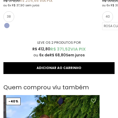
R$ 204,66
VIA PIX
R$ 379,00
R$ 309,0
6x
R$ 37,90
sem juros
6x
R$ 3
38
40
ROSA CL
LEVE OS 2 PRODUTOS
R$ 371,52
VIA PIX
R$ 412,80
6x
R$ 68,80
Sem juros
Quem comprou viu também
40%