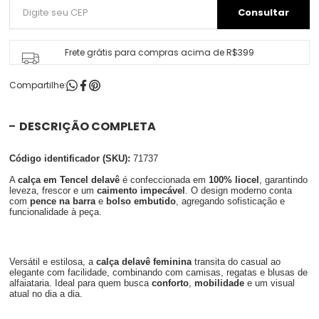
Frete grátis para compras acima de R$399
Compartilhe:
DESCRIÇÃO COMPLETA
Código identificador (SKU):
71737
A
calça em Tencel delavê
é confeccionada em
100% liocel
, garantindo
leveza, frescor e um
caimento impecável
. O design moderno conta
com
pence na barra
e
bolso embutido
, agregando sofisticação e
funcionalidade à peça.
Versátil e estilosa, a
calça delavê feminina
transita do casual ao
elegante com facilidade, combinando com camisas, regatas e blusas de
alfaiataria. Ideal para quem busca
conforto
,
mobilidade
e um visual
atual no dia a dia.