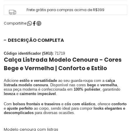
Frete grátis para compras acima de R$399
Compartilhe:
DESCRIÇÃO COMPLETA
Código identificador (SKU):
71719
Calça Listrada Modelo Cenoura - Cores
Bege e Vermelha | Conforto e Estilo
Adicione
estilo e versatilidade
ao seu guarda-roupa com a
calça
listrada modelo cenoura
. Disponível nas cores
bege
e
vermelha
,
essa peça moderna é confeccionada em
100% poliéster
, garantindo
leveza
e
caimento impecável
.
Com
bolsos frontais e traseiros
e
cós com elástico
, oferece
conforto
e
ajuste perfeito
ao corpo, sendo ideal para compor
looks elegantes e
descomplicados
para diversas ocasiões.
Modelo cenoura com listras