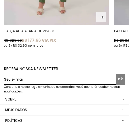
CALÇA ALFAIATARIA DE VISCOSE
PANTACO
R$ 177,66
VIA PIX
R$ 329,00
R$ 289,
6x
R$ 32,90
sem juros
6x
R$
RECEBA NOSSA NEWSLETTER
ok
Seu e-mail
Consulte o nosso regulamento, ao se cadastrar você aceitará receber nossas
notificações.
SOBRE
MEUS DADOS
POLÍTICAS