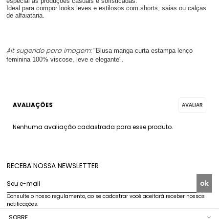
especial às produções casuais e sofisticadas.
Ideal para compor looks leves e estilosos com shorts, saias ou calças
de alfaiataria.
Alt sugerido para imagem:
"Blusa manga curta estampa lenço
feminina 100% viscose, leve e elegante".
Nenhuma avaliação cadastrada para esse produto.
RECEBA NOSSA NEWSLETTER
ok
Seu e-mail
Consulte o nosso regulamento, ao se cadastrar você aceitará receber nossas
notificações.
SOBRE