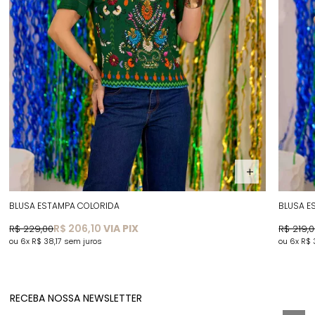
BLUSA ESTAMPA COLORIDA
BLUSA E
R$ 206,10
VIA PIX
R$ 229,00
R$ 219,
6x
R$ 38,17
sem juros
6x
R$ 
RECEBA NOSSA NEWSLETTER