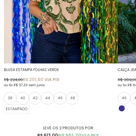
BLUSA ESTAMPA FOLHAS VERDE
CALÇA JE
R$ 201,60
VIA PIX
R$ 224,00
R$ 389,0
6x
R$ 37,33
sem juros
6x
R$ 6
38
40
42
44
46
48
46
ESTAMPADO
LEVE OS 2 PRODUTOS
R$ 551,70
VIA PIX
R$ 613,00