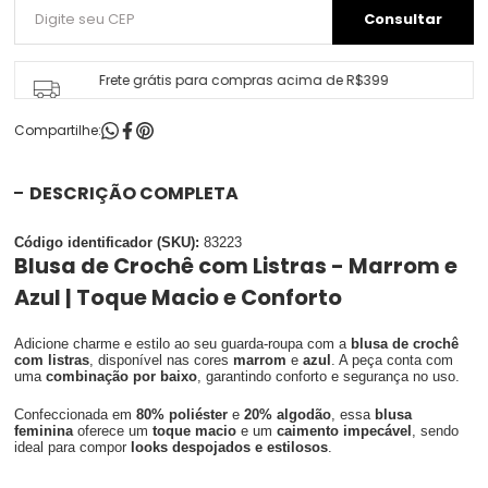
Frete grátis para compras acima de R$399
Compartilhe:
DESCRIÇÃO COMPLETA
Código identificador (SKU):
83223
Blusa de Crochê com Listras - Marrom e
Azul | Toque Macio e Conforto
Adicione charme e estilo ao seu guarda-roupa com a
blusa de crochê
com listras
, disponível nas cores
marrom
e
azul
. A peça conta com
uma
combinação por baixo
, garantindo conforto e segurança no uso.
Confeccionada em
80% poliéster
e
20% algodão
, essa
blusa
feminina
oferece um
toque macio
e um
caimento impecável
, sendo
ideal para compor
looks despojados e estilosos
.