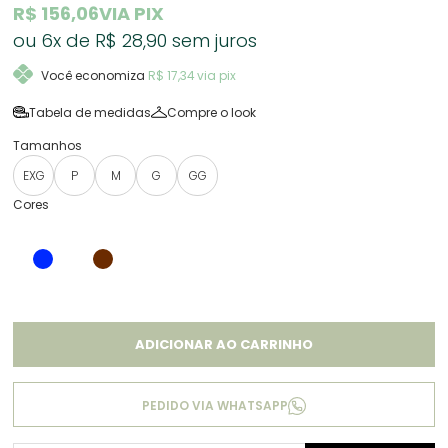
R$ 156,06
VIA PIX
6x
R$ 28,90
sem juros
Você economiza
R$ 17,34
via pix
Tabela de medidas
Compre o look
EXG
P
M
G
GG
ADICIONAR AO CARRINHO
PEDIDO VIA WHATSAPP