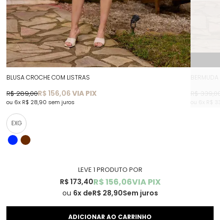
BLUSA CROCHE COM LISTRAS
BERMUDA 
R$ 156,06
VIA PIX
R$ 289,00
R$ 339,0
6x
R$ 28,90
sem juros
6x
R$ 3
EXG
LEVE 1 PRODUTO
R$ 156,06
VIA PIX
R$ 173,40
6x
R$ 28,90
Sem juros