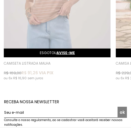
ESGOTOU
AVISE-ME
CAMISETA LISTRADA MALHA
CAMISA 
R$ 91,26
VIA PIX
R$ 169,00
R$ 229,
6x
R$ 16,90
sem juros
6x
R$ 
RECEBA NOSSA NEWSLETTER
ok
Seu e-mail
Consulte o nosso regulamento, ao se cadastrar você aceitará receber nossas
notificações.